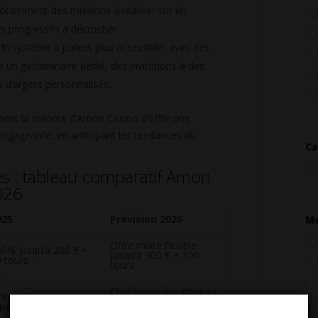
tamment des missions à réaliser sur les
 progressifs à décrocher.
 système à paliers plus accessible, avec des
un gestionnaire dédié, des invitations à des
 d’argent personnalisés.
ement la volonté d’Amon Casino d’offrir une
 engageante, en anticipant les tendances du
Ca
s : tableau comparatif Amon
026
025
Prévision 2026
M
Offre mixte flexible
00% jusqu’à 200 € +
jusqu’à 300 € + 100
 tours
tours
Challenges dynamiques
fres classiques
& missions
pétitives
personnalisées