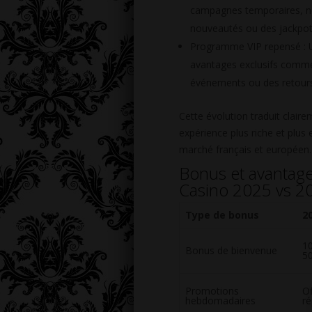
campagnes temporaires, no
nouveautés ou des jackpots
Programme VIP repensé : Un
avantages exclusifs comme 
événements ou des retours
Cette évolution traduit clair
expérience plus riche et plus
marché français et européen.
Bonus et avantage
Casino 2025 vs 2
Type de bonus
2
1
Bonus de bienvenue
50
Promotions
Of
hebdomadaires
ré