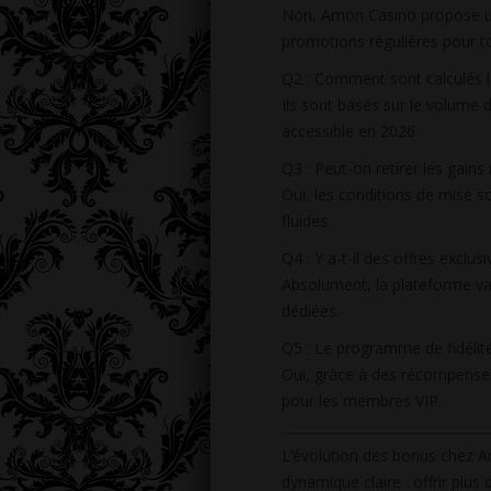
Non, Amon Casino propose un
promotions régulières pour to
Q2 : Comment sont calculés l
Ils sont basés sur le volume d
accessible en 2026.
Q3 : Peut-on retirer les gain
Oui, les conditions de mise so
fluides.
Q4 : Y a-t-il des offres exclus
Absolument, la plateforme va
dédiées.
Q5 : Le programme de fidélité 
Oui, grâce à des récompense
pour les membres VIP.
L’évolution des bonus chez A
dynamique claire : offrir plus