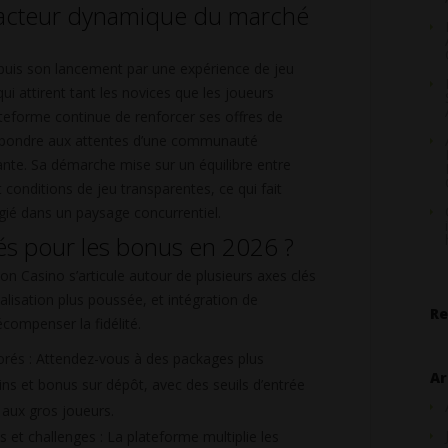
acteur dynamique du marché
puis son lancement par une expérience de jeu
 qui attirent tant les novices que les joueurs
teforme continue de renforcer ses offres de
épondre aux attentes d’une communauté
ante. Sa démarche mise sur un équilibre entre
 conditions de jeu transparentes, ce qui fait
gié dans un paysage concurrentiel.
és pour les bonus en 2026 ?
n Casino s’articule autour de plusieurs axes clés
nalisation plus poussée, et intégration de
R
compenser la fidélité.
rés : Attendez-vous à des packages plus
Ar
ins et bonus sur dépôt, avec des seuils d’entrée
aux gros joueurs.
t challenges : La plateforme multiplie les