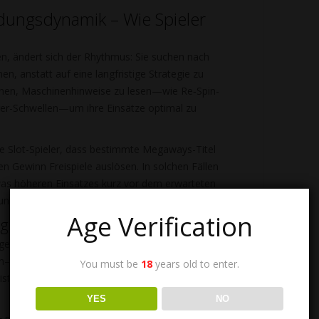
dungsdynamik – Wie Spieler
n, ändert sich der Rhythmus: Sie suchen nach
n, anstatt auf eine langfristige Strategie zu
ernen, Maschinenhinweise zu lesen—wie Re‑Spin-
ger-Schwellen—um ihre Einsätze optimal zu
e Slot-Spieler, dass bestimmte Megaways-Titel
en Gewinn Freispiele auslösen. In solchen Fällen
was höheren Einsatzes kurz vor dem erwarteten
ung maximieren, bevor die Session endet.
Age Verification
g-Taktiken
geh“-Strategie verfolgen, setzen oft ein
on—z.B. €10 oder €20—and hören auf zu spielen,
You must be
18
years old to enter.
 ist oder ein Gewinn innerhalb von sieben Spins
YES
NO