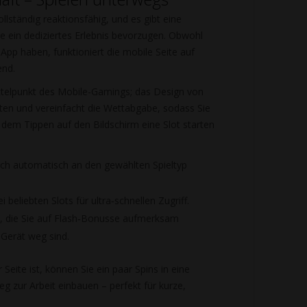
llständig reaktionsfähig, und es gibt eine
ie ein dediziertes Erlebnis bevorzugen. Obwohl
App haben, funktioniert die mobile Seite auf
end.
ittelpunkt des Mobile-Gamings; das Design von
ten und vereinfacht die Wettabgabe, sodass Sie
dem Tippen auf den Bildschirm eine Slot starten
ich automatisch an den gewählten Spieltyp
 beliebten Slots für ultra‑schnellen Zugriff.
, die Sie auf Flash‑Bonusse aufmerksam
Gerät weg sind.
Seite ist, können Sie ein paar Spins in eine
 zur Arbeit einbauen – perfekt für kurze,