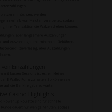
Kartenzahlungen.
 platzieren möchten, werden
egel innerhalb von Minuten verarbeitet, sodass
gung Ihrer Transaktion die Walzen drehen können.
nzahlungen, aber langsamere Auszahlungen.
in- und Auszahlungen mit minimalen Gebühren.
/Mastercard): zuverlässig, aber Auszahlungen
dauern.
n von Einzahlungen
rn mit kurzen Sessions ist es, ein kleines
er E‑Wallet-Form zu halten. So können sie
hne auf die Bankfreigabe zu warten.
ive Casino Highlights
nd Power Up Roulette sind für schnelle
e Runde dauert nur wenige Minuten, sodass