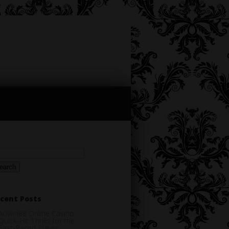
arch
:
cent Posts
Auwin88 Online Casino:
Quick‑Hit Thrills for the
Fast‑Paced Player