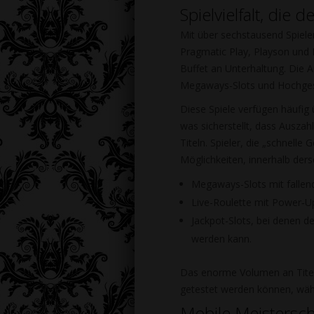
Spielvielfalt, die d
Mit über sechstausend Spiele
Pragmatic Play, Playson und 
Buffet an Unterhaltung. Die Au
Megaways-Slots und Hochgesc
Diese Spiele verfügen häufig ü
was sicherstellt, dass Auszahl
Titeln. Spieler, die „schnelle
Möglichkeiten, innerhalb ders
Megaways-Slots mit fallend
Live-Roulette mit Power‑Up
Jackpot-Slots, bei denen de
werden kann.
Das enorme Volumen an Titel
getestet werden können, wäh
Mobile Meistersch