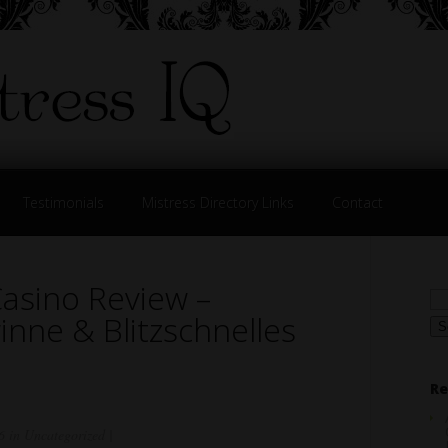
Testimonials
Mistress Directory Links
Contact
asino Review –
Se
for
inne & Blitzschnelles
Re
6 in
Uncategorized
|