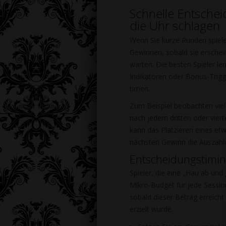
Schnelle Entschei
die Uhr schlagen
Wenn Sie kurze Runden spiele
Gewinnen, sobald sie erscheine
warten. Die besten Spieler l
Indikatoren oder Bonus-Trig
timen.
Zum Beispiel beobachten viel
nach jedem dritten oder viert
kann das Platzieren eines et
nächsten Gewinn die Auszahl
Entscheidungstimin
Spieler, die eine „Hau ab und 
Mikro‑Budget für jede Sessi
sobald dieser Betrag erreicht
erzielt wurde.