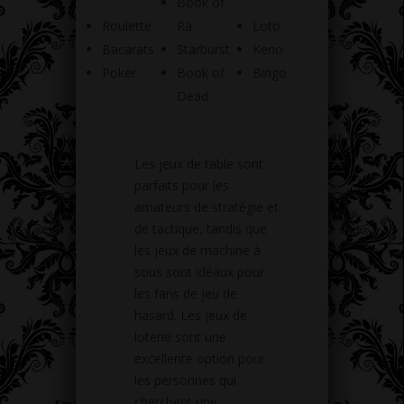
Book of
Roulette
Ra
Loto
Bacarats
Starburst
Keno
Poker
Book of
Bingo
Dead
Les jeux de table sont
parfaits pour les
amateurs de stratégie et
de tactique, tandis que
les jeux de machine à
sous sont idéaux pour
les fans de jeu de
hasard. Les jeux de
loterie sont une
excellente option pour
les personnes qui
cherchent une