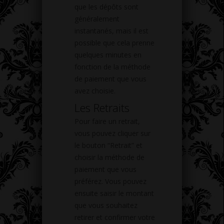
que les dépôts sont
généralement
instantanés, mais il est
possible que cela prenne
quelques minutes en
fonction de la méthode
de paiement que vous
avez choisie.
Les Retraits
Pour faire un retrait,
vous pouvez cliquer sur
le bouton “Retrait” et
choisir la méthode de
paiement que vous
préférez. Vous pouvez
ensuite saisir le montant
que vous souhaitez
retirer et confirmer votre