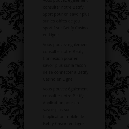
Vous pouvez également
consulter notre Betify
Sport pour en savoir plus
sur les offres de jeu
sportif sur Betify Casino
en Ligne.
Vous pouvez également
consulter notre Betify
Connexion pour en
savoir plus sur la façon
de se connecter à Betify
Casino en Ligne.
Vous pouvez également
consulter notre Betify
Application pour en
savoir plus sur
l’application mobile de
Betify Casino en Ligne.