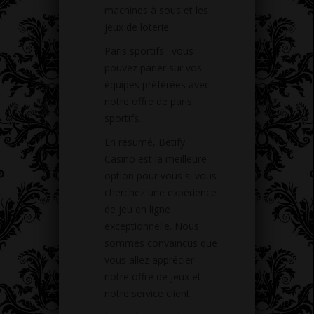
machines à sous et les
jeux de loterie.
Paris sportifs : vous
pouvez parier sur vos
équipes préférées avec
notre offre de paris
sportifs.
En résumé, Betify
Casino est la meilleure
option pour vous si vous
cherchez une expérience
de jeu en ligne
exceptionnelle. Nous
sommes convaincus que
vous allez apprécier
notre offre de jeux et
notre service client.