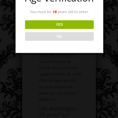
moment. Nos jeux sont
conçus pour vous offrir
You must be
18
years old to enter.
une expérience de jeu
immersive et amusante.
YES
Vous pouvez choisir
parmi nos nombreux
NO
jeux de casino, y
compris les jeux de
table, les machines à
sous et les jeux de
loterie. Nous sommes
également fiers de notre
offre de paris sportifs,
qui vous permet de
parier sur vos équipes
préférées.
Les avantages
de jouer sur