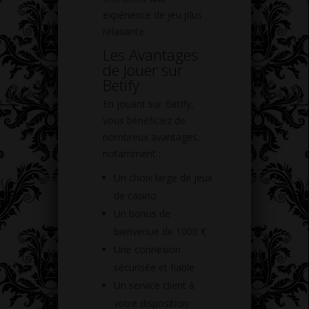
expérience de jeu plus
relaxante.
Les Avantages
de Jouer sur
Betify
En jouant sur Betify,
vous bénéficiez de
nombreux avantages,
notamment :
Un choix large de jeux
de casino
Un bonus de
bienvenue de 1000 €
Une connexion
sécurisée et fiable
Un service client à
votre disposition