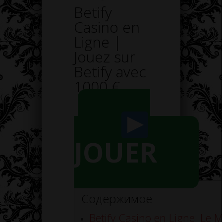
Betify
Casino en
Ligne |
Jouez sur
Betify avec
1000 €
JOUER
Содержимое
Betify Casino en Ligne: Le M