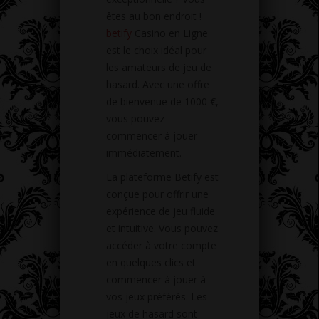
êtes au bon endroit !
betify
Casino en Ligne
est le choix idéal pour
les amateurs de jeu de
hasard. Avec une offre
de bienvenue de 1000 €,
vous pouvez
commencer à jouer
immédiatement.
La plateforme Betify est
conçue pour offrir une
expérience de jeu fluide
et intuitive. Vous pouvez
accéder à votre compte
en quelques clics et
commencer à jouer à
vos jeux préférés. Les
jeux de hasard sont