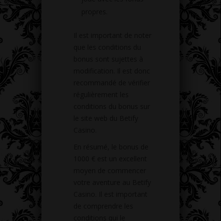
propres.
Il est important de noter
que les conditions du
bonus sont sujettes à
modification. Il est donc
recommandé de vérifier
régulièrement les
conditions du bonus sur
le site web du Betify
Casino.
En résumé, le bonus de
1000 € est un excellent
moyen de commencer
votre aventure au Betify
Casino. Il est important
de comprendre les
conditions qui le