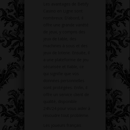
Les avantages de Betify
Casino en Ligne sont
nombreux. D’abord, il
offre une grande variété
de jeux, y compris des
jeux de table, des
machines à sous et des
jeux de loterie. Ensuite, il
a une plateforme de jeu
sécurisée et fiable, ce
qui signifie que vos
données personnelles
sont protégées. Enfin, il
offre un service client de
qualité, disponible
24h/24 pour vous aider à
résoudre tout problème.
Les joueurs français