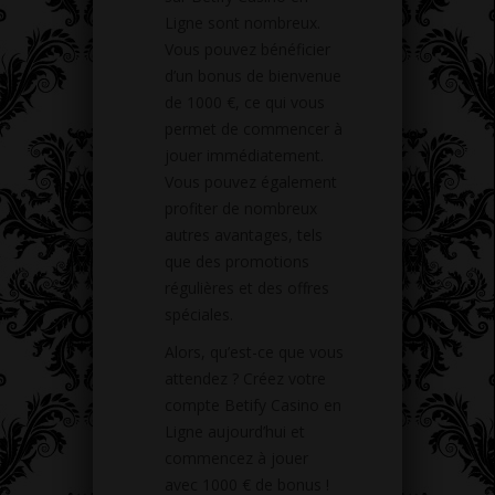
Ligne sont nombreux.
Vous pouvez bénéficier
d’un bonus de bienvenue
de 1000 €, ce qui vous
permet de commencer à
jouer immédiatement.
Vous pouvez également
profiter de nombreux
autres avantages, tels
que des promotions
régulières et des offres
spéciales.
Alors, qu’est-ce que vous
attendez ? Créez votre
compte Betify Casino en
Ligne aujourd’hui et
commencez à jouer
avec 1000 € de bonus !