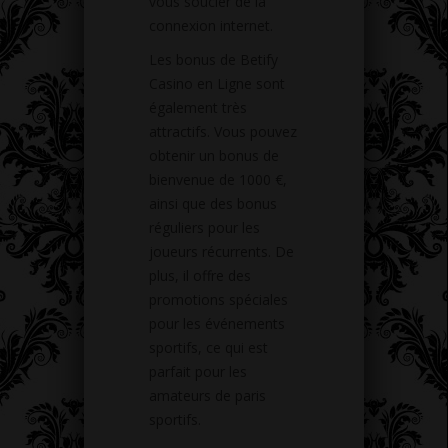
vous soucier de la
connexion internet.
Les bonus de Betify
Casino en Ligne sont
également très
attractifs. Vous pouvez
obtenir un bonus de
bienvenue de 1000 €,
ainsi que des bonus
réguliers pour les
joueurs récurrents. De
plus, il offre des
promotions spéciales
pour les événements
sportifs, ce qui est
parfait pour les
amateurs de paris
sportifs.