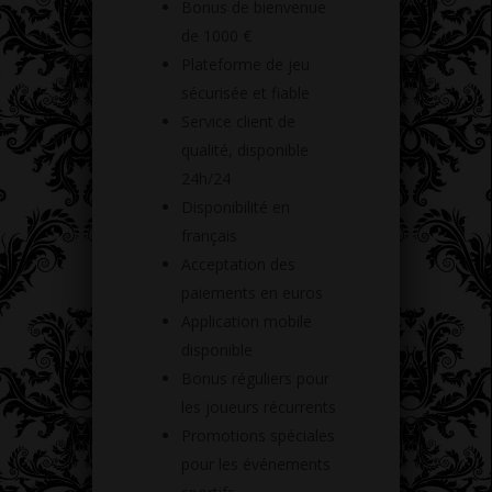
Bonus de bienvenue
de 1000 €
Plateforme de jeu
sécurisée et fiable
Service client de
qualité, disponible
24h/24
Disponibilité en
français
Acceptation des
paiements en euros
Application mobile
disponible
Bonus réguliers pour
les joueurs récurrents
Promotions spéciales
pour les événements