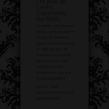
Les Jeux de
Casino
Disponibles
sur Betify
Sur Betify, vous pouvez
choisir parmi une variété
de jeux de casino en
ligne, y compris les jeux
de table, les jeux de
machine à sous et les
jeux de loterie. Pour
commencer, voici
quelques-uns des jeux
les plus populaires :
Jeux de Table
Jeux de Machine à Sous
Jeux de Loterie