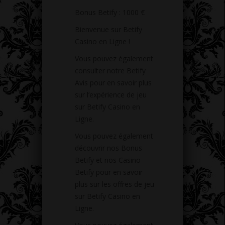
Bonus Betify : 1000 €
Bienvenue sur Betify
Casino en Ligne !
Vous pouvez également
consulter notre Betify
Avis pour en savoir plus
sur l’expérience de jeu
sur Betify Casino en
Ligne.
Vous pouvez également
découvrir nos Bonus
Betify et nos Casino
Betify pour en savoir
plus sur les offres de jeu
sur Betify Casino en
Ligne.