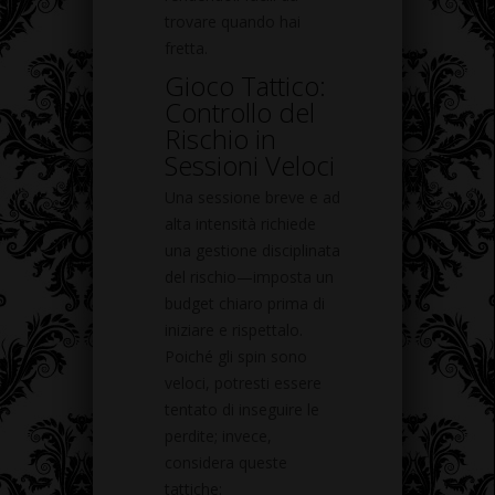
trovare quando hai
fretta.
Gioco Tattico:
Controllo del
Rischio in
Sessioni Veloci
Una sessione breve e ad
alta intensità richiede
una gestione disciplinata
del rischio—imposta un
budget chiaro prima di
iniziare e rispettalo.
Poiché gli spin sono
veloci, potresti essere
tentato di inseguire le
perdite; invece,
considera queste
tattiche: