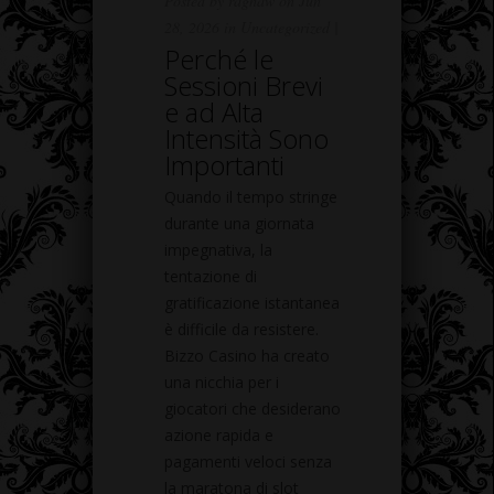
Posted by
raghaw
on Jun
28, 2026 in
Uncategorized
|
Perché le
Sessioni Brevi
e ad Alta
Intensità Sono
Importanti
Quando il tempo stringe
durante una giornata
impegnativa, la
tentazione di
gratificazione istantanea
è difficile da resistere.
Bizzo Casino ha creato
una nicchia per i
giocatori che desiderano
azione rapida e
pagamenti veloci senza
la maratona di slot