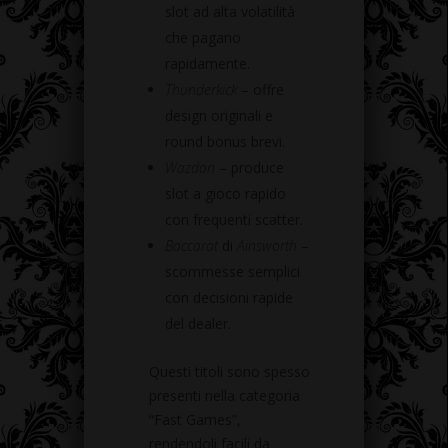
slot ad alta volatilità
che pagano
rapidamente.
Thunderkick
– offre
design originali e
round bonus brevi.
Wazdan
– produce
slot a gioco rapido
con frequenti scatter.
Baccarat
di
Ainsworth
–
scommesse semplici
con decisioni rapide
del dealer.
Questi titoli sono spesso
presenti nella categoria
“Fast Games”,
rendendoli facili da