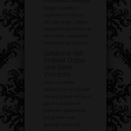
ti disconnetti—niente più
inseguire perdite o
aspettare che finisca
uno spin lungo. L’intera
esperienza dura meno di
dieci minuti, lasciandoti
rinfrescato per il lavoro.
Gestione dei
Prelievi Dopo
una Serie
Vincente
Dopo una breve
sessione che si conclude
con una grande vincita, il
passo successivo è
prelevare rapidamente
per goderti i tuoi
guadagni prima che