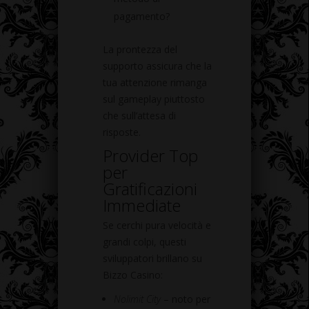
pagamento?
La prontezza del
supporto assicura che la
tua attenzione rimanga
sul gameplay piuttosto
che sull’attesa di
risposte.
Provider Top
per
Gratificazioni
Immediate
Se cerchi pura velocità e
grandi colpi, questi
sviluppatori brillano su
Bizzo Casino:
Nolimit City
– noto per