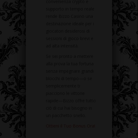
convenienza crypto e
supporto in tempo reale
rende Bizzo Casino una
destinazione ideale per i
giocatori desiderosi di
sessioni di gioco brevi e
ad alta intensità.
Se sei pronto a mettere
alla prova la tua fortuna
senza impegnare grandi
blocchi di tempo—o se
semplicemente ti
piacciono le vittorie
rapide—Bizzo offre tutto
ciò di cui hai bisogno in
un pacchetto snello.
Ottieni il Tuo Bonus Ora!