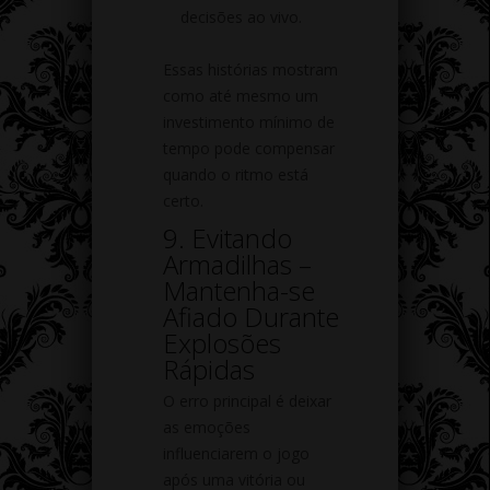
decisões ao vivo.
Essas histórias mostram
como até mesmo um
investimento mínimo de
tempo pode compensar
quando o ritmo está
certo.
9. Evitando
Armadilhas –
Mantenha-se
Afiado Durante
Explosões
Rápidas
O erro principal é deixar
as emoções
influenciarem o jogo
após uma vitória ou