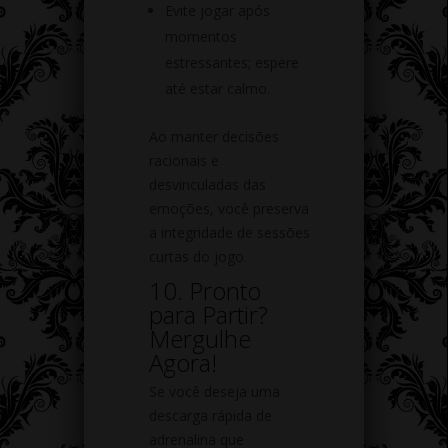
Evite jogar após
momentos
estressantes; espere
até estar calmo.
Ao manter decisões
racionais e
desvinculadas das
emoções, você preserva
a integridade de sessões
curtas do jogo.
10. Pronto
para Partir?
Mergulhe
Agora!
Se você deseja uma
descarga rápida de
adrenalina que