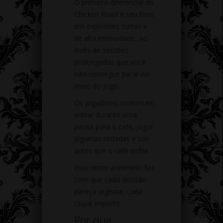
O primeiro diferencial do
Chicken Road é seu foco
em explosões curtas e
de alta intensidade, ao
invés de sessões
prolongadas que você
não consegue parar no
meio do jogo.
Os jogadores costumam
entrar durante uma
pausa para o café, jogar
algumas rodadas e sair
antes que o café esfrie.
Esse ritmo acelerado faz
com que cada decisão
pareça urgente, cada
clique importe.
Por que