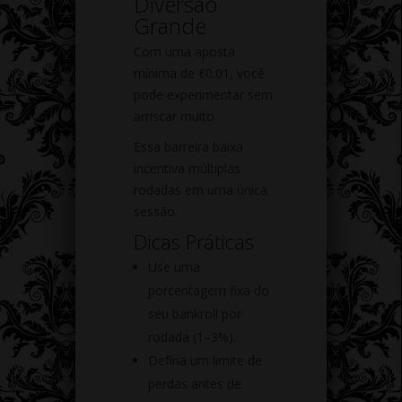
Diversão
Grande
Com uma aposta
mínima de €0.01, você
pode experimentar sem
arriscar muito.
Essa barreira baixa
incentiva múltiplas
rodadas em uma única
sessão.
Dicas Práticas
Use uma
porcentagem fixa do
seu bankroll por
rodada (1–3%).
Defina um limite de
perdas antes de