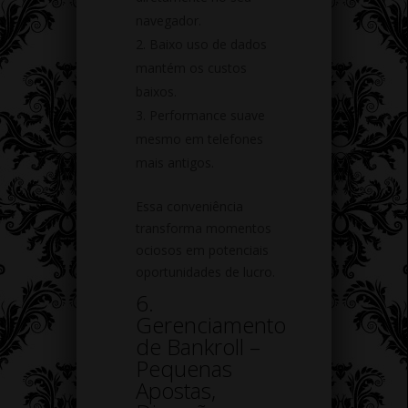
navegador.
Baixo uso de dados
mantém os custos
baixos.
Performance suave
mesmo em telefones
mais antigos.
Essa conveniência
transforma momentos
ociosos em potenciais
oportunidades de lucro.
6.
Gerenciamento
de Bankroll –
Pequenas
Apostas,