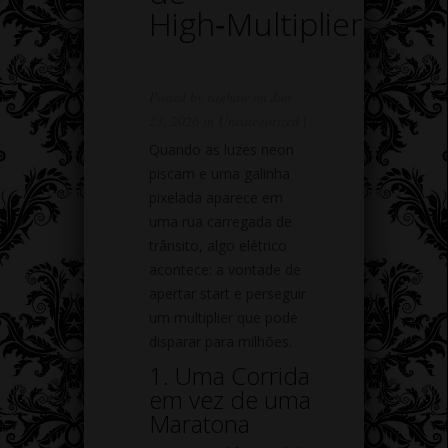
High‑Multiplier
Posted by
raghaw
on Jun
23, 2026 in
Uncategorized
|
Quando as luzes neon
piscam e uma galinha
pixelada aparece em
uma rua carregada de
trânsito, algo elétrico
acontece: a vontade de
apertar start e perseguir
um multiplier que pode
disparar para milhões.
1. Uma Corrida
em vez de uma
Maratona