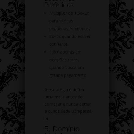
Preferidos
Multiplier de 1.5x–2x
para vitórias
pequenas frequentes.
3x–5x quando estiver
confiante.
10x+ apenas em
ocasiões raras,
quando busca um
grande pagamento.
A estratégia é definir
uma meta antes de
começar e nunca deixar
a curiosidade ultrapassá-
la.
5. Domínio