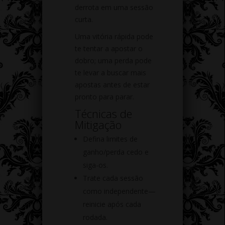
derrota em uma sessão
curta.
Uma vitória rápida pode
te tentar a apostar o
dobro; uma perda pode
te levar a buscar mais
apostas antes de estar
pronto para parar.
Técnicas de
Mitigação
Defina limites de
ganho/perda cedo e
siga-os.
Trate cada sessão
como independente—
reinicie após cada
rodada.