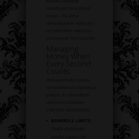
kunnes saavutat
tavoitteesi tai kohtaat
ansan. Älä anna
viimeaikaisten voittojen
tai häviöiden vaikuttaa
seuraavaan kierrokseesi.
Managing
Money When
Every Second
Counts
Pelikassa tulisi toimia
turvaverkkona nopeassa
pelissä, ei adrenaliinin
lähteenä korkeiden
voittojen tavoitteluun.
BANKROLL LIMITS:
Päätä etukäteen,
kuinka paljon olet