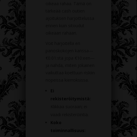
oikeaa rahaa. Tämä on
tärkeää cash outien
ajoituksen harjoittelussa
ennen kuin sitoudut
oikeaan rahaan.
Voit harjoitella eri
panoskokojen kanssa—
€0.01:stä jopa €10:een—
ja nähdä, miten jokainen
vaikuttaa koettuun riskiin
nopeissa kierroksissa.
Ei
rekisteröitymistä:
Klikkaa suoraan; ei
vaadi rekisteröintiä.
Koko
toiminnallisuus: