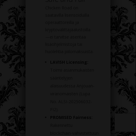
Chicken Road on
saatavilla lisensoiduilla
operaattoreilla ja
kryptovälittäjäalustoilla
—ei tarvitse asentaa
lisäohjelmistoja tai
huolehtia piilomaksuista.
LAVISH Licensing:
Toimii asianmukaisten
sääntelyjen
alaisuudessa Anjouan-
viranomaisten (Lupa
No. ALSI-202506032-
FI2).
PROMISED Fairness:
Rakennettu
blockchain‑vahvistettuun