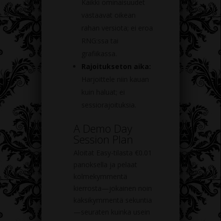
Kaikki ominaisuudet
vastaavat oikean
rahan versiota; ei eroa
RNG:ssa tai
grafiikassa.
Rajoitukseton aika:
Harjoittele niin kauan
kuin haluat; ei
sessiorajoituksia.
A Demo Day
Session Plan
Aloitat Easy-tilasta €0.01
panoksella ja pelaat
kolmekymmentä
kierrosta—jokainen noin
kaksikymmentä sekuntia
—seuraten kuinka usein