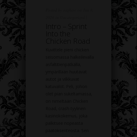
Posted by
raghaw
on Jun 8,
2026 in
Uncategorized
|
Intro – Sprint
Into the
Chicken Road
Kuvittele pieni chicken
seisomassa halkeilevalla
asfaltitienpätkällä,
ympärillään huutavat
autot ja vilkkuvat
katuvalot. Peli, johon
olet pian sukeltamassa,
on nimeltään Chicken
Road, crash-tyylinen
kasinokokemus, joka
palkitsee nopeasta
päätöksenteosta. Sen