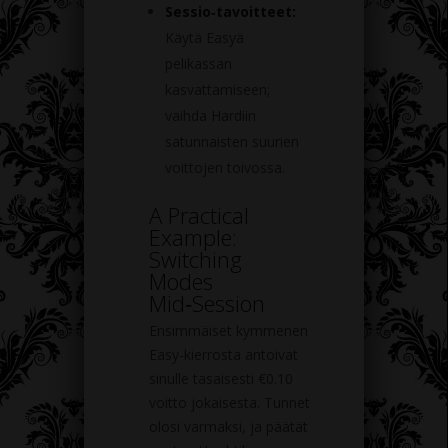
Sessio‑tavoitteet:
Käytä Easyä
pelikassan
kasvattamiseen;
vaihda Hardiin
satunnaisten suurien
voittojen toivossa.
A Practical
Example:
Switching
Modes
Mid‑Session
Ensimmäiset kymmenen
Easy-kierrosta antoivat
sinulle tasaisesti €0.10
voitto jokaisesta. Tunnet
olosi varmaksi, ja päätät