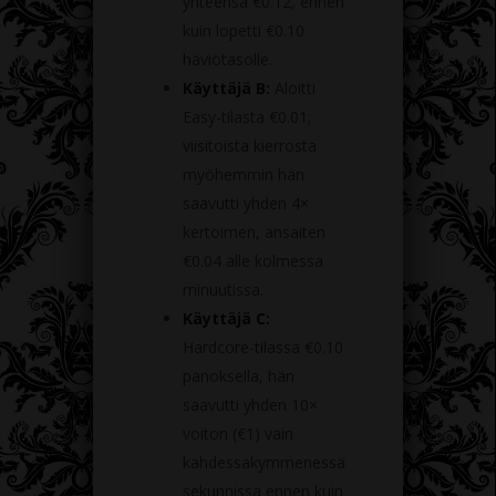
yhteensä €0.12, ennen
kuin lopetti €0.10
häviötasolle.
Käyttäjä B:
Aloitti
Easy-tilasta €0.01;
viisitoista kierrosta
myöhemmin hän
saavutti yhden 4×
kertoimen, ansaiten
€0.04 alle kolmessa
minuutissa.
Käyttäjä C:
Hardcore-tilassa €0.10
panoksella, hän
saavutti yhden 10×
voiton (€1) vain
kahdessakymmenessä
sekunnissa ennen kuin