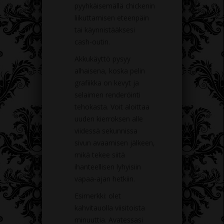
pyyhkäisemällä chickenin
liikuttamisen eteenpäin
tai käynnistääksesi
cash‑outin.
Akkukäyttö pysyy
alhaisena, koska pelin
grafiikka on kevyt ja
selaimen renderöinti
tehokasta. Voit aloittaa
uuden kierroksen alle
viidessä sekunnissa
sivun avaamisen jälkeen,
mikä tekee siitä
ihanteellisen lyhyisiin
vapaa-ajan hetkiin.
Esimerkki: olet
kahvitauolla viisitoista
minuuttia. Avatessasi