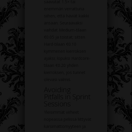
saavutat 1.5× tai
enemmän verrattuna
siihen, että häviät kaikki
ansaan. Seuraavaksi
vaihdat Medium-tilaan
€0.05 ja toistat; sitten
Hard-tilaan €0.10
kymmenen kierroksen
ajaksi; lopuksi Hardcore-
tilaan €0.20 yhden
kierroksen, jos tunnet
olevasi valmis.
Avoiding
Pitfalls in Sprint
Sessions
Yleisimmät virheet
nopeassa pelissä liittyvät
kärsimättömyyteen ja