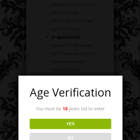
tavoitteesi ennen kuin
ansa näyttää
merkkejä, paina heti
lopetusnappia.
Ei epäröintiä:
Jokainen millisekunti
on tärkeä; viivästys voi
tarkoittaa kaiken
menettämistä.
A Real‑Time
Age Verification
Scenario
Olet Hard-tilassa €0.10
panoksella. Kolmen
You must be
18
years old to enter.
onnistuneen askelen
jälkeen kerroin on 1.8×.
YES
Kertoimen käyrä näyttää
pienen laskun—
NO