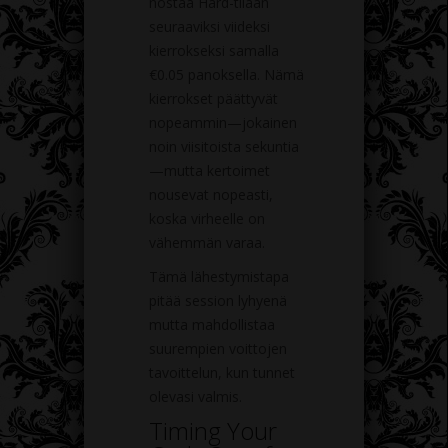
nostaa Hard-tilaan
seuraaviksi viideksi
kierrokseksi samalla
€0.05 panoksella. Nämä
kierrokset päättyvät
nopeammin—jokainen
noin viisitoista sekuntia
—mutta kertoimet
nousevat nopeasti,
koska virheelle on
vähemmän varaa.
Tämä lähestymistapa
pitää session lyhyenä
mutta mahdollistaa
suurempien voittojen
tavoittelun, kun tunnet
olevasi valmis.
Timing Your