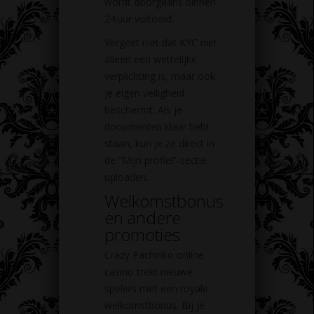
wordt doorgaans binnen
24 uur voltooid.
Vergeet niet dat KYC niet
alleen een wettelijke
verplichting is, maar ook
je eigen veiligheid
beschermt. Als je
documenten klaar hebt
staan, kun je ze direct in
de “Mijn profiel”‑sectie
uploaden.
Welkomstbonus
en andere
promoties
Crazy Pachinko online
casino trekt nieuwe
spelers met een royale
welkomstbonus. Bij je