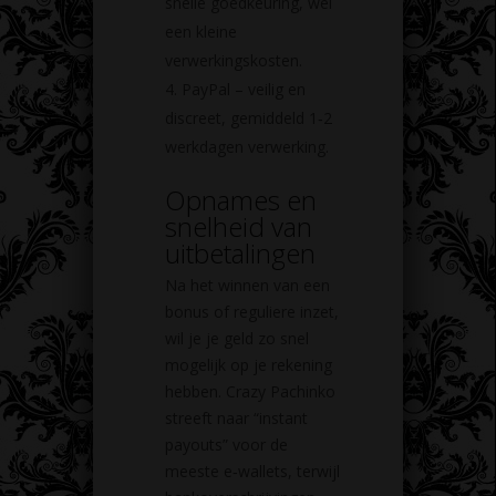
snelle goedkeuring, wel
een kleine
verwerkingskosten.
PayPal – veilig en
discreet, gemiddeld 1‑2
werkdagen verwerking.
Opnames en
snelheid van
uitbetalingen
Na het winnen van een
bonus of reguliere inzet,
wil je je geld zo snel
mogelijk op je rekening
hebben. Crazy Pachinko
streeft naar “instant
payouts” voor de
meeste e‑wallets, terwijl