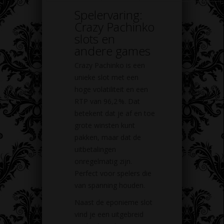
Spelervaring:
Crazy Pachinko
slots en
andere games
Crazy Pachinko is een
unieke slot met een
hoge volatiliteit en een
RTP van 96,2 %. Dat
betekent dat je af en toe
grote winsten kunt
pakken, maar dat de
uitbetalingen
onregelmatig zijn.
Perfect voor spelers die
van spanning houden.
Naast de eponieme slot
vind je een uitgebreid