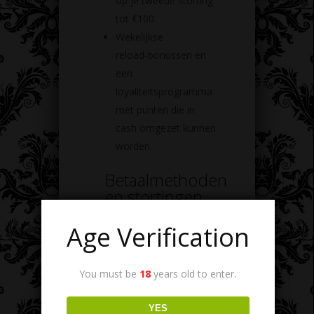
op je tweede storting
tot €100.
Wekelijkse
reload‑bonussen en
een
loyaliteitsprogramma
met punten die in
cash omgezet kunnen
worden.
Betaalmethoden
en stortingen
Voor Nederlandse
Age Verification
spelers biedt Crazy
Pachinko een breed
scala aan
You must be
18
years old to enter.
stortingsopties. De
meeste methoden zijn
YES