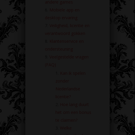
andere games
Mobiele app en
desktop ervaring
Veiligheid, licentie en
verantwoord gokken
Klantenservice en
ondersteuning
Veelgestelde vragen
(FAQ)
Kan ik spelen
zonder
Nederlandse
licentie?
Hoe lang duurt
het om een bonus
te claimen?
Welke