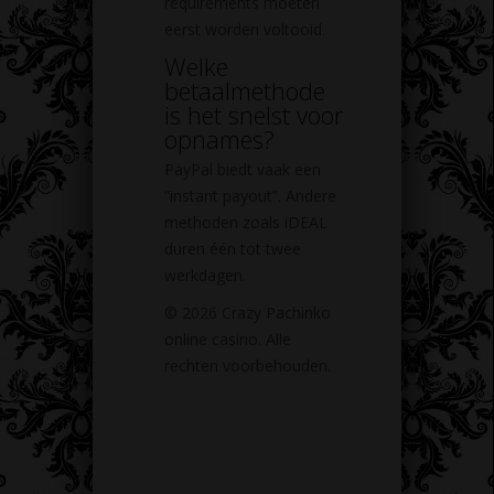
requirements moeten
eerst worden voltooid.
Welke
betaalmethode
is het snelst voor
opnames?
PayPal biedt vaak een
“instant payout”. Andere
methoden zoals iDEAL
duren één tot twee
werkdagen.
© 2026 Crazy Pachinko
online casino. Alle
rechten voorbehouden.