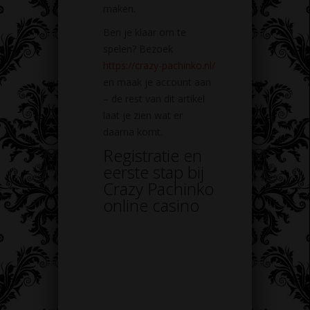
maken.
Ben je klaar om te
spelen? Bezoek
https://crazy-pachinko.nl/
en maak je account aan
– de rest van dit artikel
laat je zien wat er
daarna komt.
Registratie en
eerste stap bij
Crazy Pachinko
online casino