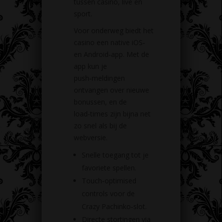
tussen casino, live en
sport.
Voor onderweg biedt het
casino een native iOS‑
en Android‑app. Met de
app kun je
push‑meldingen
ontvangen over nieuwe
bonussen, en de
load‑times zijn bijna net
zo snel als bij de
webversie.
Snelle toegang tot je
favoriete spellen.
Touch‑optimised
controls voor de
Crazy Pachinko‑slot.
Directe stortingen via