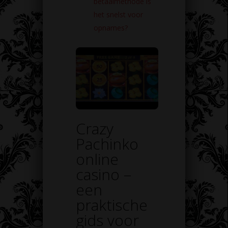
betaalmethode is
het snelst voor
opnames?
Crazy
Pachinko
online
casino –
een
praktische
gids voor