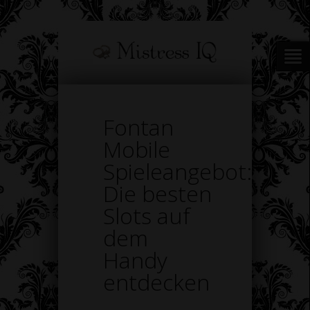
Fontan
Mobile
Spieleangebot:
Die besten
Slots auf
dem
Handy
entdecken