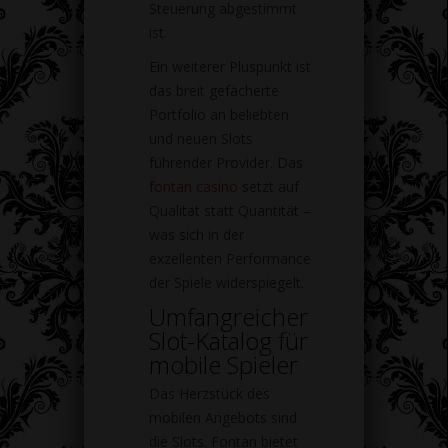
Steuerung abgestimmt
ist.
Ein weiterer Pluspunkt ist
das breit gefächerte
Portfolio an beliebten
und neuen Slots
führender Provider. Das
fontan casino
setzt auf
Qualität statt Quantität –
was sich in der
exzellenten Performance
der Spiele widerspiegelt.
Umfangreicher
Slot-Katalog für
mobile Spieler
Das Herzstück des
mobilen Angebots sind
die Slots. Fontan bietet