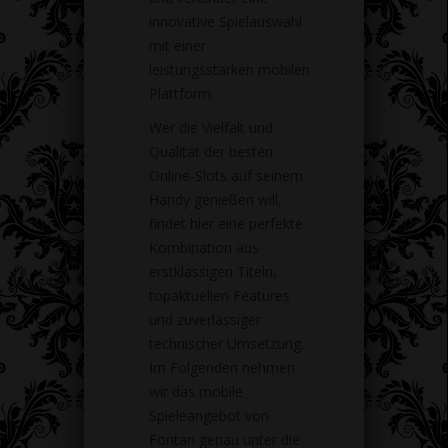
innovative Spielauswahl
mit einer
leistungsstarken mobilen
Plattform.
Wer die Vielfalt und
Qualität der besten
Online-Slots auf seinem
Handy genießen will,
findet hier eine perfekte
Kombination aus
erstklassigen Titeln,
topaktuellen Features
und zuverlässiger
technischer Umsetzung.
Im Folgenden nehmen
wir das mobile
Spieleangebot von
Fontan genau unter die