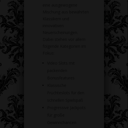
eine ausgewogene
Mischung aus bewährten
Klassikern und
innovativen
Neuerscheinungen.
Dabei stehen vor allem
folgende Kategorien im
Fokus:
Video Slots mit
packenden
Bonusfeatures
Klassische
Früchteslots für den
schnellen Spielspaß
Progressive Jackpots
für große
Gewinnchancen