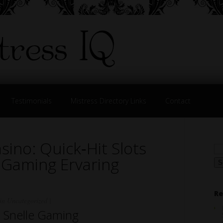
Testimonials
Mistress Directory Links
Contact
sino: Quick‑Hit Slots
Se
for
 Gaming Ervaring
Re
 in
Uncategorized
|
n Snelle Gaming