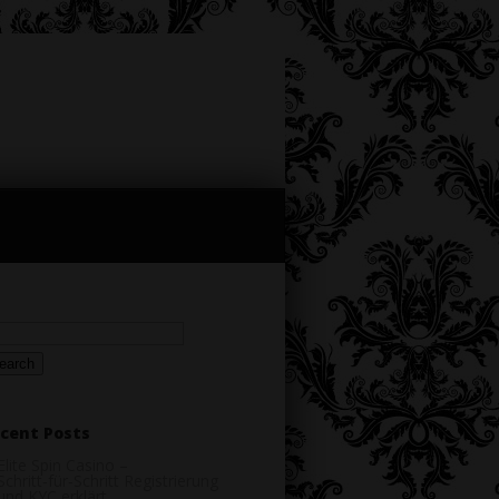
arch
:
cent Posts
Elite Spin Casino –
Schritt‑für‑Schritt Registrierung
und KYC erklärt