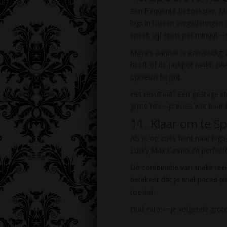
Een frequente bezoekster, May
logt in tussen vergaderingen
speelt vijf spins per minuut—e
Maya’s aanpak is eenvoudig: z
heeft of de jackpot raakt, d
opnieuw begint.
Het resultaat? Een gestage s
grote hits—precies wat haar 
11. Klaar om te S
Als je op zoek bent naar high
Lucky Max Casino de perfecte
De combinatie van snelle reels
betekent dat je snel‑paced p
toelaat.
Duik nu in—je volgende grote 