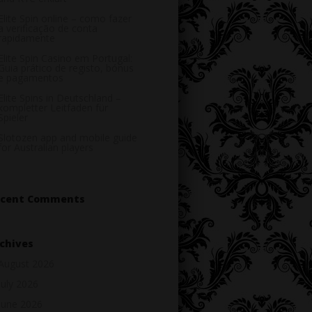
Elite Spin online – como fazer
a verificação de conta
rapidamente
Elite Spin Casino em Portugal:
Guia prático de registo, bónus
e pagamentos
Elite Spins in Deutschland –
kompletter Leitfaden für
Spieler
Slotozen app and mobile guide
for Australian players
ecent Comments
chives
August 2026
July 2026
June 2026