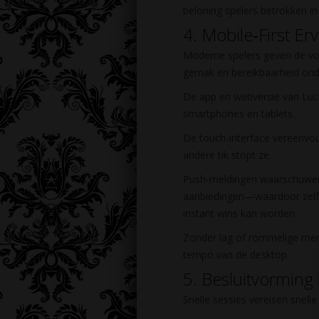
beloning spelers betrokken i
4. Mobile‑First Er
Moderne spelers geven de v
gemak en bereikbaarheid on
De app en webversie van Luck
smartphones en tablets.
De touch‑interface vereenvoud
andere tik stopt ze.
Push‑meldingen waarschuwen 
aanbiedingen—waardoor zelfs
instant wins kan worden.
Zonder lag of rommelige menu
tempo van de desktop.
5. Besluitvorming b
Snelle sessies vereisen snelle 