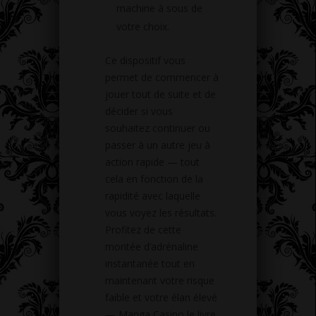
machine à sous de
votre choix.
Ce dispositif vous
permet de commencer à
jouer tout de suite et de
décider si vous
souhaitez continuer ou
passer à un autre jeu à
action rapide — tout
cela en fonction de la
rapidité avec laquelle
vous voyez les résultats.
Profitez de cette
montée d’adrénaline
instantanée tout en
maintenant votre risque
faible et votre élan élevé
— Manga Casino le livre