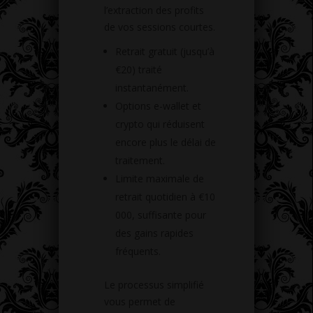
l’extraction des profits
de vos sessions courtes.
Retrait gratuit (jusqu’à
€20) traité
instantanément.
Options e-wallet et
crypto qui réduisent
encore plus le délai de
traitement.
Limite maximale de
retrait quotidien à €10
000, suffisante pour
des gains rapides
fréquents.
Le processus simplifié
vous permet de