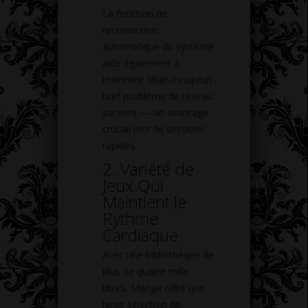
La fonction de
reconnexion
automatique du système
aide également à
maintenir l’élan lorsqu’un
bref problème de réseau
survient — un avantage
crucial lors de sessions
rapides.
2. Variété de
Jeux Qui
Maintient le
Rythme
Cardiaque
Avec une bibliothèque de
plus de quatre mille
titres, Manga offre une
large sélection de