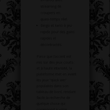
streaming de
croupiers en
quasi‑temps réel.
Bingo et keno à jeu
rapide pour des gains
rapides et
décontractés.
Parce que l’accent est
mis sur des jeux courts
et à haute intensité, la
plateforme met en avant
les jeux “quick win”
populaires dans son
tableau de bord, rendant
facile la recherche de
quelque chose qui
correspond à votre