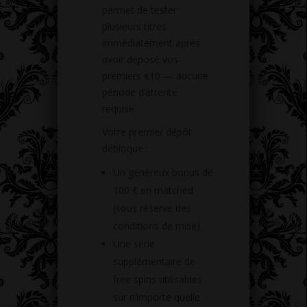
permet de tester
plusieurs titres
immédiatement après
avoir déposé vos
premiers €10 — aucune
période d’attente
requise.
Votre premier dépôt
débloque :
Un généreux bonus de
100 € en matched
(sous réserve des
conditions de mise).
Une série
supplémentaire de
free spins utilisables
sur n’importe quelle