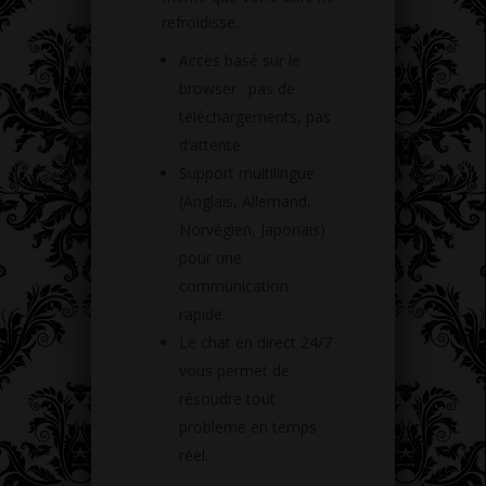
refroidisse.
Accès basé sur le
browser : pas de
téléchargements, pas
d’attente.
Support multilingue
(Anglais, Allemand,
Norvégien, Japonais)
pour une
communication
rapide.
Le chat en direct 24/7
vous permet de
résoudre tout
problème en temps
réel.