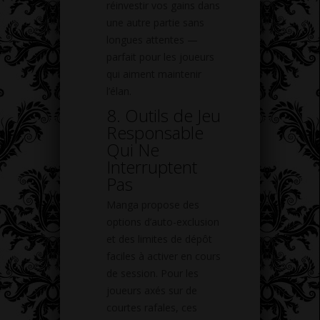
réinvestir vos gains dans
une autre partie sans
longues attentes —
parfait pour les joueurs
qui aiment maintenir
l’élan.
8. Outils de Jeu
Responsable
Qui Ne
Interruptent
Pas
Manga propose des
options d’auto-exclusion
et des limites de dépôt
faciles à activer en cours
de session. Pour les
joueurs axés sur de
courtes rafales, ces