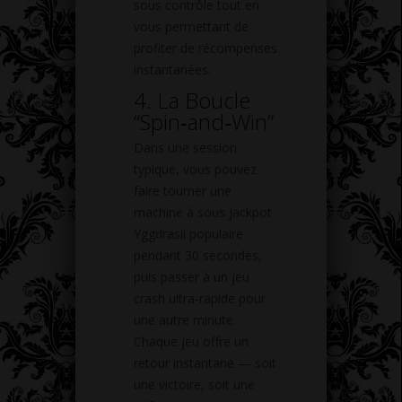
sous contrôle tout en
vous permettant de
profiter de récompenses
instantanées.
4. La Boucle
“Spin‑and‑Win”
Dans une session
typique, vous pouvez
faire tourner une
machine à sous jackpot
Yggdrasil populaire
pendant 30 secondes,
puis passer à un jeu
crash ultra‑rapide pour
une autre minute.
Chaque jeu offre un
retour instantané — soit
une victoire, soit une