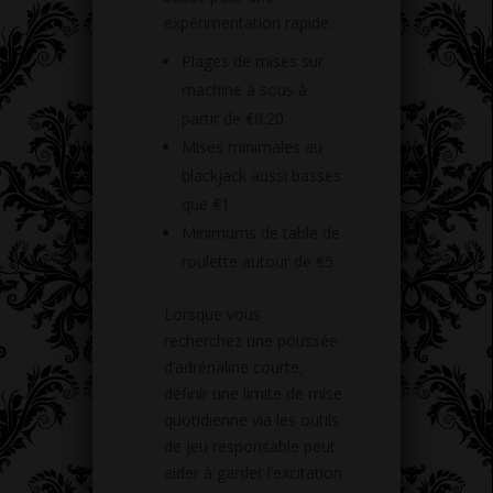
expérimentation rapide.
Plages de mises sur
machine à sous à
partir de €0.20.
Mises minimales au
blackjack aussi basses
que €1.
Minimums de table de
roulette autour de €5.
Lorsque vous
recherchez une poussée
d’adrénaline courte,
définir une limite de mise
quotidienne via les outils
de jeu responsable peut
aider à garder l’excitation