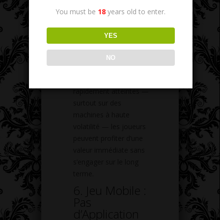
solde.
You must be
18
years old to enter.
Parce que ces bonus
YES
peuvent être encaissés
après seulement
NO
quelques spins si les
exigences de mise sont
rapidement atteintes —
surtout sur des
machines à haute
volatilité — les joueurs
peuvent profiter d’une
valeur immédiate sans
s’engager sur le long
terme.
6. Jeu Mobile :
Pas
d’Application