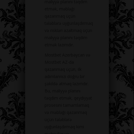
maliyyə planını təqdim
etmək, məbləği
qazanmaq üçün
tələblərə uyğunlaşdırmaq
və riskləri azaltmaq üçün
maliyyə planını təqdim
etmək lazımdır.
Mostbet Azerbaycan və
Mostbet AZ-da
qazanmaq üçün, ilk
adımlarınızı doğru bir
şəkildə atmaq lazımdır.
Bu, maliyyə planını
təqdim etmək, qeydiyyat
prosesini tamamlamaq
və məbləği qazanmaq
üçün tələblərə
uyğunlaşdırmaq kimi
məhsullar və