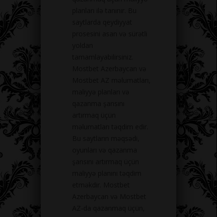
planları ilə tanınır. Bu
saytlarda qeydiyyat
prosesini asan və sürətli
yoldan
tamamlayabilirsiniz.
Mostbet Azerbaycan və
Mostbet AZ məlumatları,
maliyyə planları və
qazanma şansını
artırmaq üçün
məlumatları təqdim edir.
Bu saytların məqsədi,
oyunları və qazanma
şansını artırmaq üçün
maliyyə planını təqdim
etməkdir. Mostbet
Azerbaycan və Mostbet
AZ-da qazanmaq üçün,