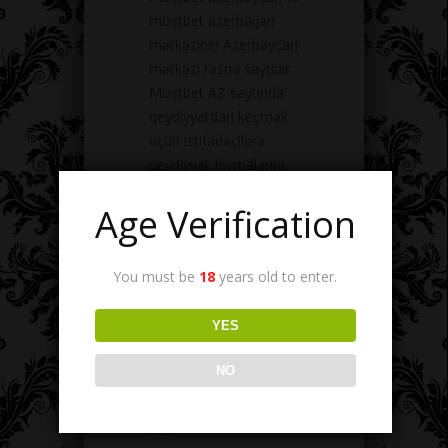
mostbet azerbaijan
mərkəzinin Azerbaycan
mərkəzi rəsmi saytidır.
Mostbet AZ saytında
qeydiyyatdan keçmək
üçün istifadəçilərə
qeydiyyat formalarını
doldurmaq və tələvlərini
Age Verification
təmin etmək lazımdır. Bu
proses, istifadəçilərinə
müraciət etmək,
You must be
18
years old to enter.
tələvlərinin təqdim
edilməsi və təminatlı bir
YES
hesab yaratmaq üçün
lazımdıq məlumatları
NO
daxil etmək kimi
əməliyyatları dərəcəliyə
alır.