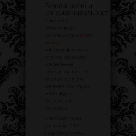
Безопасность и
конфиденциальность
Олимп Бет
обеспечивает
безопасность и
олимп
кз вход
конфиденциальность
игроков, используя
современные
технологии и системы
безопасности. Это
означает, что игроки
могут играть
безопасно и
безопасно.
Олимп Бет также
предлагает 24/7
поддержку, чтобы