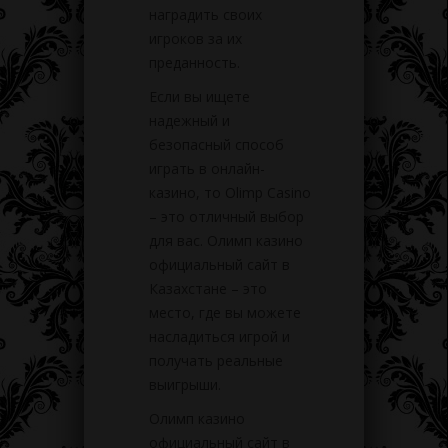
наградить своих
игроков за их
преданность.
Если вы ищете
надежный и
безопасный способ
играть в онлайн-
казино, то Olimp Casino
– это отличный выбор
для вас. Олимп казино
официальный сайт в
Казахстане – это
место, где вы можете
насладиться игрой и
получать реальные
выигрыши.
Олимп казино
официальный сайт в