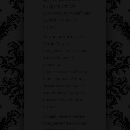
выбрать способ
депозита, который вам
удобен, и начать
играть.
Важно помнить, что
Olimp Casino
предлагает несколько
типов бонусов,
включая
приветственный бонус
и реферальный бонус.
Вы можете выбрать
тип бонуса, который
вам нужен, и начать
играть.
Олимп казино также
предлагает несколько