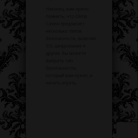
Наконец, вам нужно
помнить, что Olimp
Casino предлагает
несколько типов
безопасности, включая
SSL-шифрование и
другие. Вы можете
выбрать тип
безопасности,
который вам нужен, и
начать играть.