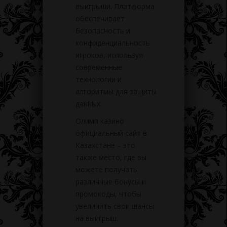
выигрыши. Платформа
обеспечивает
безопасность и
конфиденциальность
игроков, используя
современные
технологии и
алгоритмы для защиты
данных.
Олимп казино
официальный сайт в
Казахстане – это
также место, где вы
можете получать
различные бонусы и
промокоды, чтобы
увеличить свои шансы
на выигрыш.