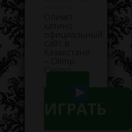
Posted by
on Jun 25, 2026
in
Uncategorized
|
Олимп
казино
официальный
сайт в
Казахстане
– Olimp
Casino
ИГРАТЬ