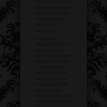
Платформа предлагает
различные программы
лояльности, чтобы
наградить своих
игроков за их
преданность.
Олимп казино
официальный сайт в
Казахстане – это
место, где вы можете
насладиться игрой и
получать реальные
выигрыши. Если вы
ищете надежный и
безопасный способ
играть в онлайн-
казино, то Olimp Casino
– это отличный выбор