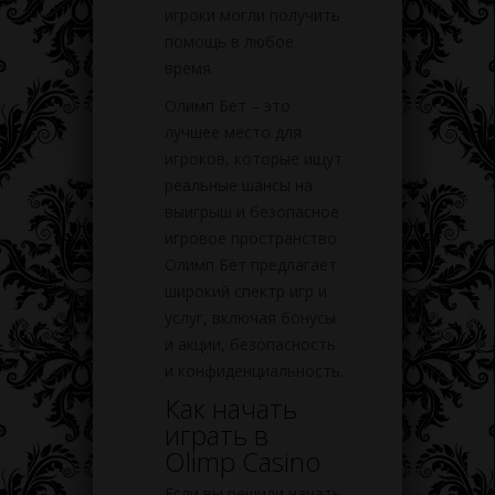
игроки могли получить
помощь в любое
время.
Олимп Бет – это
лучшее место для
игроков, которые ищут
реальные шансы на
выигрыш и безопасное
игровое пространство.
Олимп Бет предлагает
широкий спектр игр и
услуг, включая бонусы
и акции, безопасность
и конфиденциальность.
Как начать
играть в
Olimp Casino
Если вы решили начать