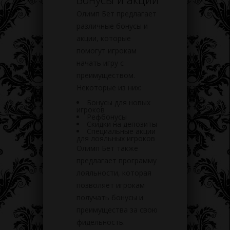
Олимп Бет предлагает
различные бонусы и
акции, которые
помогут игрокам
начать игру с
преимуществом.
Некоторые из них:
Бонусы для новых
игроков
Рефбонусы
Скидки на депозиты
Специальные акции
для лояльных игроков
Олимп Бет также
предлагает программу
лояльности, которая
позволяет игрокам
получать бонусы и
преимущества за свою
фидельность.