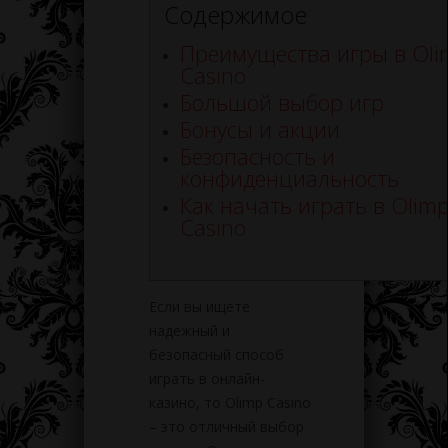
Содержимое
Преимущества игры в Oli
Casino
Большой выбор игр
Бонусы и акции
Безопасность и
конфиденциальность
Как начать играть в Olim
Casino
Если вы ищете
надежный и
безопасный способ
играть в онлайн-
казино, то Olimp Casino
– это отличный выбор