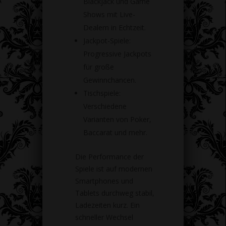
Blackjack und Game
Shows mit Live-
Dealern in Echtzeit.
Jackpot-Spiele:
Progressive Jackpots
für große
Gewinnchancen.
Tischspiele:
Verschiedene
Varianten von Poker,
Baccarat und mehr.
Die Performance der
Spiele ist auf modernen
Smartphones und
Tablets durchweg stabil,
Ladezeiten kurz. Ein
schneller Wechsel