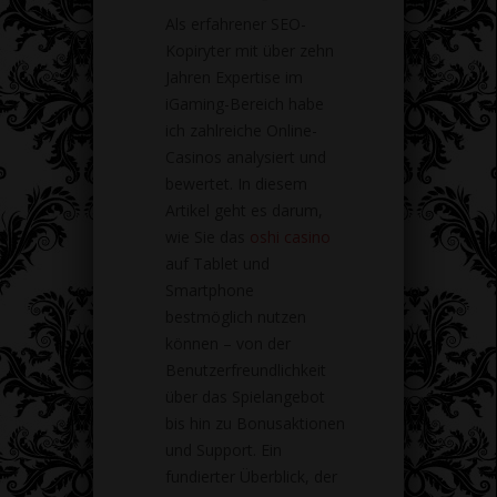
Als erfahrener SEO-
Kopiryter mit über zehn
Jahren Expertise im
iGaming-Bereich habe
ich zahlreiche Online-
Casinos analysiert und
bewertet. In diesem
Artikel geht es darum,
wie Sie das
oshi casino
auf Tablet und
Smartphone
bestmöglich nutzen
können – von der
Benutzerfreundlichkeit
über das Spielangebot
bis hin zu Bonusaktionen
und Support. Ein
fundierter Überblick, der