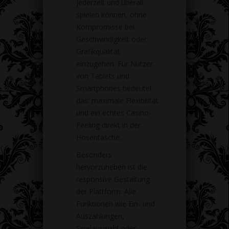
jederzeit und überall
spielen können, ohne
Kompromisse bei
Geschwindigkeit oder
Grafikqualität
einzugehen. Für Nutzer
von Tablets und
Smartphones bedeutet
das: maximale Flexibilität
und ein echtes Casino-
Feeling direkt in der
Hosentasche.
Besonders
hervorzuheben ist die
responsive Gestaltung
der Plattform: Alle
Funktionen wie Ein- und
Auszahlungen,
Spielauswahl oder