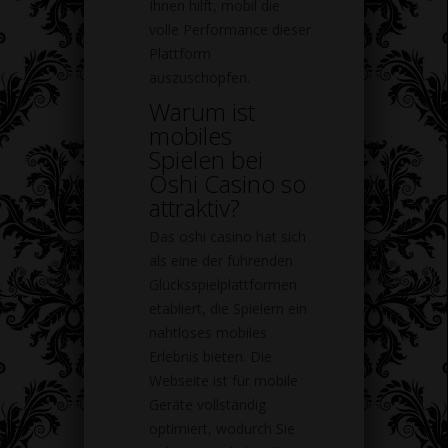
Ihnen hilft, mobil die
volle Performance dieser
Plattform
auszuschöpfen.
Warum ist
mobiles
Spielen bei
Oshi Casino so
attraktiv?
Das oshi casino hat sich
als eine der führenden
Glücksspielplattformen
etabliert, die Spielern ein
nahtloses mobiles
Erlebnis bieten. Die
Webseite ist für mobile
Geräte vollständig
optimiert, wodurch Sie