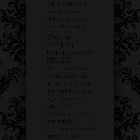
Geld einzahlen oder
Gewinne abheben
können – ganz ohne
technische Hürden.
Welche
mobilen
Bonusaktionen
gibt es?
Oshi casino offeriert
spezielle mobile Boni,
die sich ideal für Tablet-
und Smartphone-Spieler
eignen. Neben dem
klassischen
Willkommenspaket sind
regelmäßige
Promotionen für mobile
Nutzer Teil der