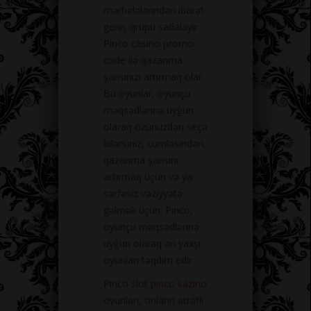
mərhələlərindən ibarət
geniş qrupu sadalayır.
Pinco casino promo
code ilə qazanma
şansınızı artırmaq olar.
Bu oyunlar, oyunçu
məqsədlərinə uyğun
olaraq özünüzdən seçə
bilərsiniz, cümləsindən,
qazanma şansını
artırmaq üçün və ya
sərfəsiz vəziyyətə
gəlmək üçün. Pinco,
oyunçu məqsədlərinə
uyğun olaraq ən yaxşı
oyunları təqdim edir.
Pinco slot
pinco kazino
oyunları, onların ətraflı