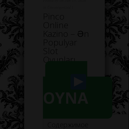
Posted by
on Jun 13, 2026
in
Uncategorized
|
Pinco
Online
Kazino – Ən
Populyar
Slot
Oyunları
OYNA
Содержимое