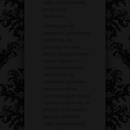
uyğun oyunlar tapmaq
və oynamaq
mümkündür.
Pinko Casino-da
oynayanda, pinco promo
code ilə tək tək
qazinolara müraciət
etmək, qazinolara uyğun
oyunlar tapmaq və
oynamaq mümkündür.
Pinko Casino-da
oynayanda, qazinolara
qarşı məşq etmək,
qazinolara uyğun oyunlar
tapmaq və oynamaq, və
ya pinco az və ya pinco
game ilə qazinolara
uyğun oyunlar tapmaq