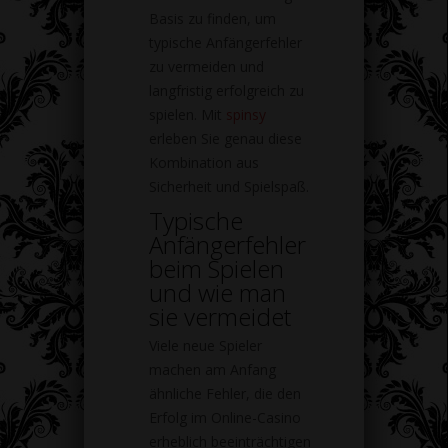
Basis zu finden, um
typische Anfängerfehler
zu vermeiden und
langfristig erfolgreich zu
spielen. Mit
spinsy
erleben Sie genau diese
Kombination aus
Sicherheit und Spielspaß.
Typische
Anfängerfehler
beim Spielen
und wie man
sie vermeidet
Viele neue Spieler
machen am Anfang
ähnliche Fehler, die den
Erfolg im Online-Casino
erheblich beeinträchtigen