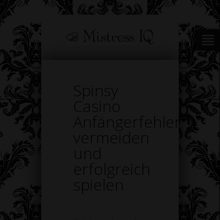
Spinsy
Casino
Anfängerfehler
vermeiden
und
erfolgreich
spielen