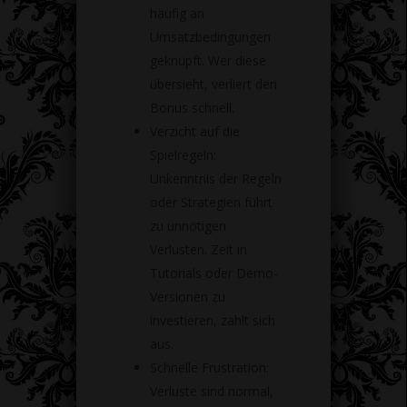
häufig an
Umsatzbedingungen
geknüpft. Wer diese
übersieht, verliert den
Bonus schnell.
Verzicht auf die
Spielregeln:
Unkenntnis der Regeln
oder Strategien führt
zu unnötigen
Verlusten. Zeit in
Tutorials oder Demo-
Versionen zu
investieren, zahlt sich
aus.
Schnelle Frustration:
Verluste sind normal,