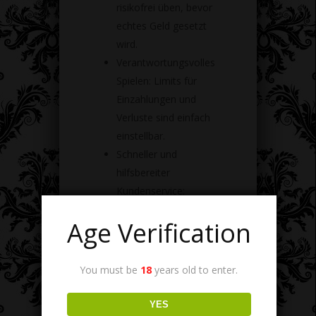
risikofrei üben, bevor
echtes Geld gesetzt
wird.
Verantwortungsvolles
Spielen: Limits für
Einzahlungen und
Verluste sind einfach
einstellbar.
Schneller und
hilfsbereiter
Kundenservice:
Mehrsprachiger
Age Verification
Support ist rund um
die Uhr erreichbar.
Sichere und vielfältige
You must be
18
years old to enter.
Zahlungsmethoden:
Ein- und Auszahlungen
YES