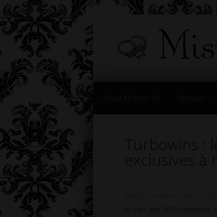
About Mistress IQ
Sessions
Turbowins : 
exclusives à
Posted by
raghaw
on Feb 26, 202
En tant que SEO-copywriter a