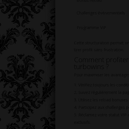
Bonus reload
Challenges événementiels
Programme VIP
Cette structuration permet un
tirer profit sans frustration.
Comment profiter
turbowins ?
Pour maximiser les avantages,
Vérifiez toujours les condi
Suivez régulièrement la pa
Utilisez les reload bonuses 
Participez aux challenges 
Réclamez votre statut VIP
exclusifs.