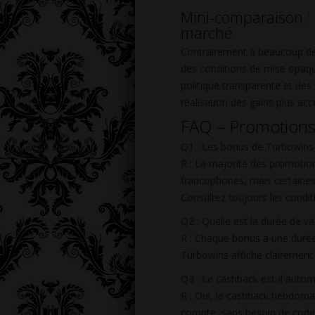
Mini-comparaison :
marché
Contrairement à beaucoup de
des conditions de mise opaqu
politique transparente et des
réalisation des gains plus acce
FAQ – Promotions
Q1 : Les bonus de Turbowins s
R : La majorité des promotion
francophones, mais certaines 
Consultez toujours les condit
Q2 : Quelle est la durée de va
R : Chaque bonus a une durée
Turbowins affiche clairement 
Q3 : Le cashback est-il autom
R : Oui, le cashback hebdoma
compte, sans besoin de code