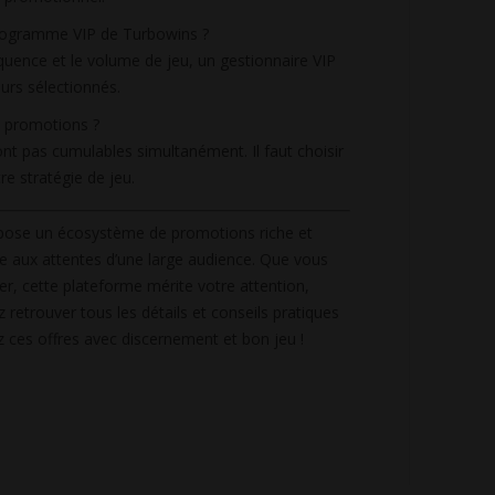
rogramme VIP de Turbowins ?
équence et le volume de jeu, un gestionnaire VIP
urs sélectionnés.
s promotions ?
nt pas cumulables simultanément. Il faut choisir
re stratégie de jeu.
opose un écosystème de promotions riche et
re aux attentes d’une large audience. Que vous
er, cette plateforme mérite votre attention,
 retrouver tous les détails et conseils pratiques
ez ces offres avec discernement et bon jeu !