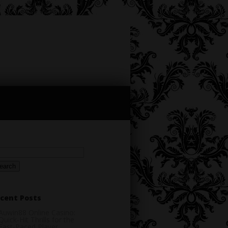
arch
:
cent Posts
Auwin88 Online Casino:
Quick‑Hit Thrills for the
Fast‑Paced Player