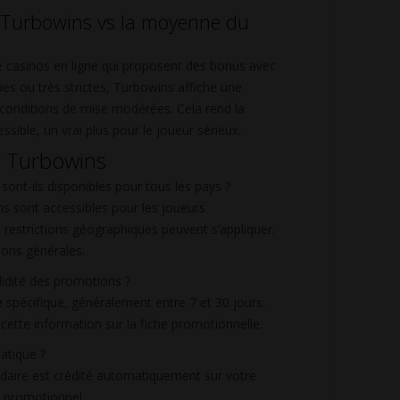
 Turbowins vs la moyenne du
 casinos en ligne qui proposent des bonus avec
es ou très strictes, Turbowins affiche une
 conditions de mise modérées. Cela rend la
ssible, un vrai plus pour le joueur sérieux.
 Turbowins
ont-ils disponibles pour tous les pays ?
s sont accessibles pour les joueurs
restrictions géographiques peuvent s’appliquer.
ions générales.
lidité des promotions ?
 spécifique, généralement entre 7 et 30 jours.
cette information sur la fiche promotionnelle.
atique ?
daire est crédité automatiquement sur votre
 promotionnel.