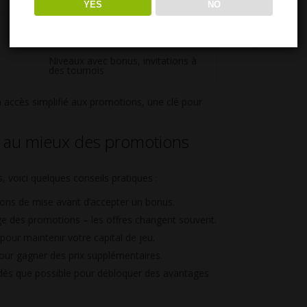
Bonus sur dépôts réguliers, 25-50 %
YES
NO
Missions spéciales avec
récompenses
Niveaux avec bonus, invitations à
des tournois
 accès simplifié aux promotions, une clé pour
 au mieux des promotions
 voici quelques conseils pratiques :
tions de mise avant d’accepter un bonus.
ge des promotions – les offres changent souvent.
pour maintenir votre capital de jeu.
pour gagner des prix supplémentaires.
 dès que possible pour débloquer des avantages