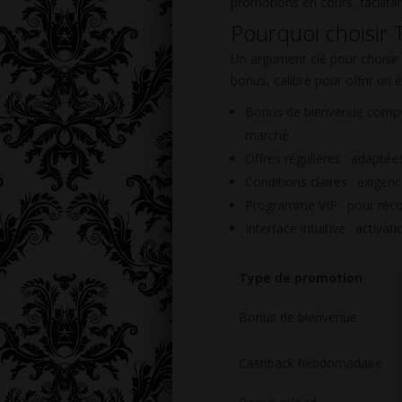
promotions en cours, facilitant
Pourquoi choisir 
Un argument clé pour choisir
bonus, calibré pour offrir un 
Bonus de bienvenue compét
marché
Offres régulières : adaptées
Conditions claires : exigen
Programme VIP : pour réco
Interface intuitive : activa
Type de promotion
Bonus de bienvenue
Cashback hebdomadaire