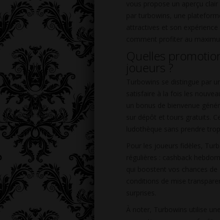
vous propose un aperçu clair 
par turbowins, une plateforme
attractives et son expérience
comment profiter au maximum
Quelles promotion
joueurs ?
Turbowins se distingue par 
satisfaire à la fois les nouvea
un bonus de bienvenue génér
sur dépôt et tours gratuits. 
ludothèque sans prendre trop
Pour les joueurs fidèles, Tu
régulières : cashback hebdom
qui boostent vos chances de
conditions de mise transparen
surprises.
À noter, Turbowins utilise une