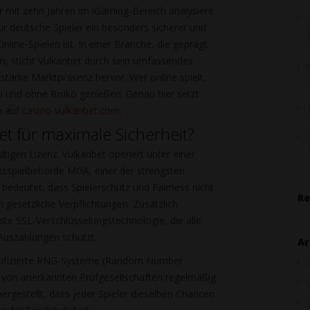
r mit zehn Jahren im iGaming-Bereich analysiere
ür deutsche Spieler ein besonders sicherer und
line-Spielen ist. In einer Branche, die geprägt
ern, sticht Vulkanbet durch sein umfassendes
starke Marktpräsenz hervor. Wer online spielt,
rei und ohne Risiko genießen. Genau hier setzt
h auf
casino-vulkanbet.com
.
et für maximale Sicherheit?
ültigen Lizenz. Vulkanbet operiert unter einer
ksspielbehörde MGA, einer der strengsten
bedeutet, dass Spielerschutz und Fairness nicht
R
 gesetzliche Verpflichtungen. Zusätzlich
e SSL-Verschlüsselungstechnologie, die alle
 Auszahlungen schützt.
Ar
ertifizierte RNG-Systeme (Random Number
e von anerkannten Prüfgesellschaften regelmäßig
chergestellt, dass jeder Spieler dieselben Chancen