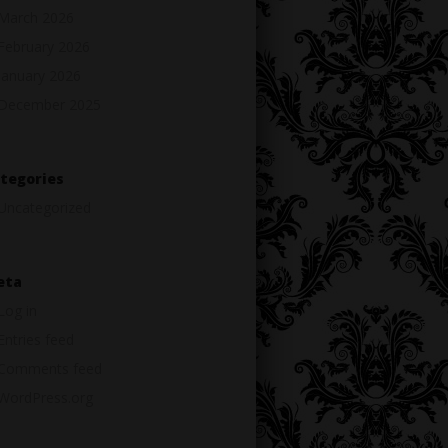
March 2026
February 2026
January 2026
December 2025
tegories
Uncategorized
eta
Log in
Entries feed
Comments feed
WordPress.org