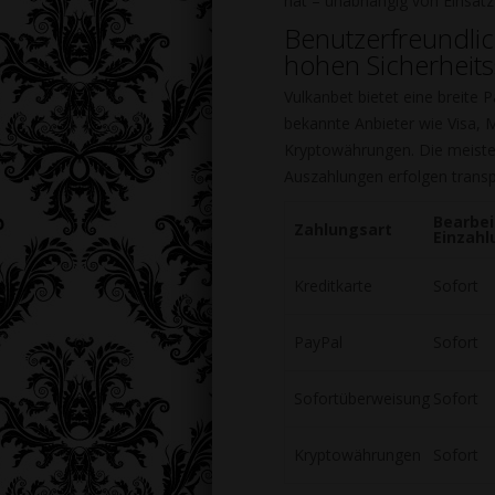
hat – unabhängig von Einsatz 
Benutzerfreundli
hohen Sicherheit
Vulkanbet bietet eine breite 
bekannte Anbieter wie Visa, 
Kryptowährungen. Die meisten
Auszahlungen erfolgen trans
Bearbei
Zahlungsart
Einzah
Kreditkarte
Sofort
PayPal
Sofort
Sofortüberweisung
Sofort
Kryptowährungen
Sofort