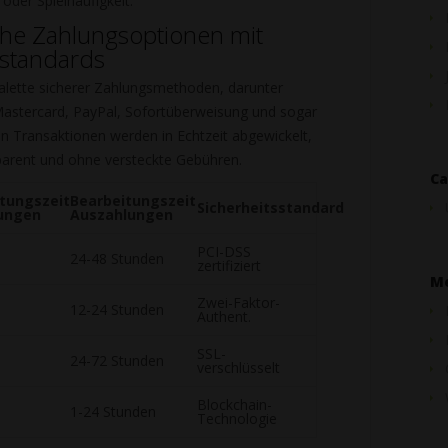
oder Spielhäufigkeit.
che Zahlungsoptionen mit
sstandards
Palette sicherer Zahlungsmethoden, darunter
Mastercard, PayPal, Sofortüberweisung und sogar
 Transaktionen werden in Echtzeit abgewickelt,
parent und ohne versteckte Gebühren.
Ca
tungszeit
Bearbeitungszeit
Sicherheitsstandard
lungen
Auszahlungen
PCI-DSS
24-48 Stunden
zertifiziert
M
Zwei-Faktor-
12-24 Stunden
Authent.
SSL-
24-72 Stunden
verschlüsselt
Blockchain-
1-24 Stunden
Technologie