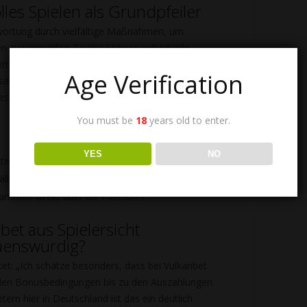
les Spielen als Grundpfeiler
ortung durch vielfältige Maßnahmen, um
n zu vermeiden. Spieler können individuelle
 temporär oder dauerhaft sperren lassen und
Age Verification
gsangebote. Das Casino arbeitet eng mit
szentrale für gesundheitliche Aufklärung (BZgA)
You must be
18
years old to enter.
YES
NO
stellbar
lliger Spielmuster
rammen direkt über die Plattform
et aus Spielersicht
uenswürdig?
htet: „Ich schätze besonders, dass bei Vulkanbet
n den Bonusbedingungen bis zu den Auszahlungen.
tern hier in Deutschland ist das ein deutlich