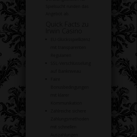
Spielsucht runden das
Angebot ab.
Quick Facts zu
Irwin Casino
EU-Glücksspiellizenz
mit transparenten
Regularien
SSL-Verschlüsselung
auf Bankniveau
Faire
Bonusbedingungen
mit klarer
Kommunikation
Zahlreiche sichere
Zahlungsmethoden
mit schnellen
Auszahlungen