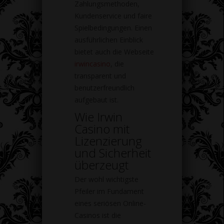
Zahlungsmethoden,
Kundenservice und faire
Spielbedingungen. Einen
ausführlichen Einblick
bietet auch die Webseite
irwincasino
, die
transparent und
benutzerfreundlich
aufgebaut ist.
Wie Irwin
Casino mit
Lizenzierung
und Sicherheit
überzeugt
Der wohl wichtigste
Pfeiler im Fundament
eines seriösen Online-
Casinos ist die