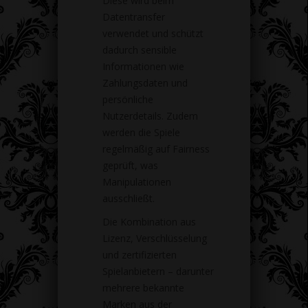
Diese wird beim
Datentransfer
verwendet und schützt
dadurch sensible
Informationen wie
Zahlungsdaten und
persönliche
Nutzerdetails. Zudem
werden die Spiele
regelmäßig auf Fairness
geprüft, was
Manipulationen
ausschließt.
Die Kombination aus
Lizenz, Verschlüsselung
und zertifizierten
Spielanbietern – darunter
mehrere bekannte
Marken aus der