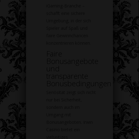
iGaming-Branche –
schafft eine sichere
Umgebung, in der sich
Spieler auf Spaß und
faire Gewinnchancen
konzentrieren können.
Faire
Bonusangebote
und
transparente
Bonusbedingungen
Seriösität zeigt sich nicht
nur bei Sicherheit,
sondern auch im
Umgang mit
Bonusangeboten. Irwin
Casino bietet ein
vielseitiges