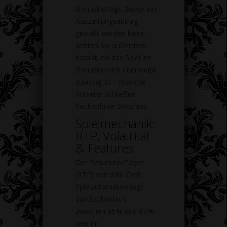
Bonusbetrags, bevor ein
Auszahlungsantrag
gestellt werden kann.
Achten Sie außerdem
darauf, ob das Spiel im
Bonusbereich überhaupt
zulässig ist – manche
Anbieter schließen
hochvolatile Slots aus.
Spielmechanik:
RTP, Volatilität
& Features
Der Return‑to‑Player
(RTP) von Wild Cash
Spielautomaten liegt
durchschnittlich
zwischen 95 % und 97 %,
was im