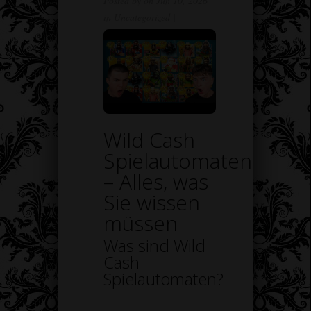
Posted by
on Jun 10, 2026
in
Uncategorized
|
Wild Cash
Spielautomaten
– Alles, was
Sie wissen
müssen
Was sind Wild
Cash
Spielautomaten?