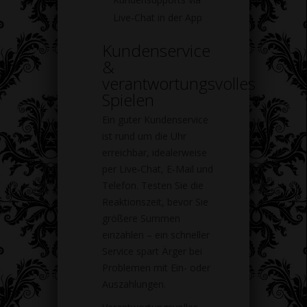
Live‑Chat in der App
Kundenservice
&
verantwortungsvolles
Spielen
Ein guter Kundenservice
ist rund um die Uhr
erreichbar, idealerweise
per Live‑Chat, E‑Mail und
Telefon. Testen Sie die
Reaktionszeit, bevor Sie
größere Summen
einzahlen – ein schneller
Service spart Ärger bei
Problemen mit Ein- oder
Auszahlungen.