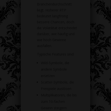
Branchendurchschnitt
liegt. Höherer RTP
bedeutet langfristig
bessere Chancen, doch
die Volatilität entscheidet
darüber, wie häufig und
wie hoch Gewinne
ausfallen.
Typische Features sind:
Wild‑Symbole, die
andere Symbole
ersetzen
Scatter‑Symbole, die
Freispiele auslösen
Multiplikatoren, die bis
zum 10‑fachen
Gewinn steigern