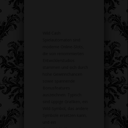
Wild Cash
Spielautomaten sind
moderne Online‑Slots,
die von renommierten
Entwicklerstudios
stammen und sich durch
hohe Gewinnchancen
sowie spannende
Bonusfeatures
auszeichnen. Typisch
sind üppige Grafiken, ein
Wild‑Symbol, das andere
Symbole ersetzen kann,
und ein