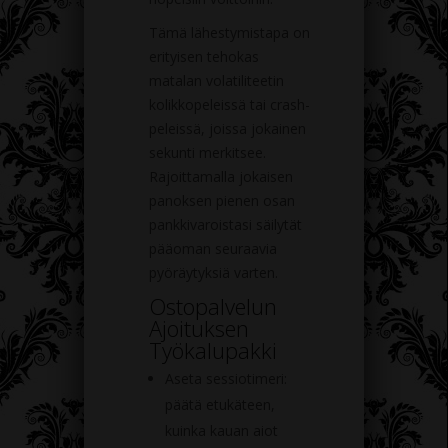
Tämä lähestymistapa on
erityisen tehokas
matalan volatiliteetin
kolikkopeleissä tai crash-
peleissä, joissa jokainen
sekunti merkitsee.
Rajoittamalla jokaisen
panoksen pienen osan
pankkivaroistasi säilytät
pääoman seuraavia
pyöräytyksiä varten.
Ostopalvelun
Ajoituksen
Työkalupakki
Aseta sessiotimeri:
päätä etukäteen,
kuinka kauan aiot