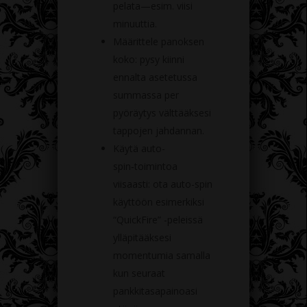
pelata—esim. viisi
minuuttia.
Määrittele panoksen
koko: pysy kiinni
ennalta asetetussa
summassa per
pyöräytys välttääksesi
tappojen jahdannan.
Käytä auto-
spin‑toimintoa
viisaasti: ota auto-spin
käyttöön esimerkiksi
“QuickFire” -peleissä
ylläpitääksesi
momentumia samalla
kun seuraat
pankkitasapainoasi