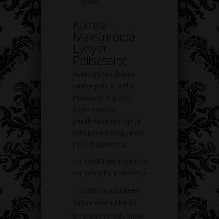
etänä.
Kuinka
Maksimoida
Lyhyet
Pelisessiot
Avain on tehokkuus:
valitse pelejä, jotka
maksavat nopeasti,
käytä nopeita
pankkivaihtoehtoja ja
pidä pankkitasapainosi
hyvin hallinnassa.
Jos tavoittelet nopeutta,
on hyödyllistä keskittyä:
Yksinkertaisuuteen:
vältä monimutkaisia
bonuskierroksia, jotka