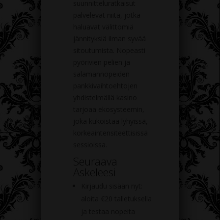
suunnitteluratkaisut
palvelevat niitä, jotka
haluavat välittömiä
jännityksiä ilman syvää
sitoutumista. Nopeasti
pyörivien pelien ja
salamannopeiden
pankkivaihtoehtojen
yhdistelmällä kasino
tarjoaa ekosysteemin,
joka kukoistaa lyhyissä,
korkeaintensiteettisissä
sessioissa.
Seuraava
Askeleesi
Kirjaudu sisään nyt:
aloita €20 talletuksella
ja testaa nopeita