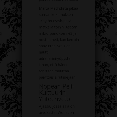
Marta Madridista jakaa
saman kokemuksen:
“Käytän crash-peliä
matkalla töihin. Asetan
mikro‑panokseni €2 ja
nostan heti, kun kerroin
saavuttaa 5x.” Hän
nauttii
adrenaliiniryöpystä
ilman, että hänen
tarvitsee muuttaa
päivittäisiä rutiinejaan.
Nopean Peli-
Kulttuurin
Yhteenveto
Ajassa, jossa aika on
arvokasta, Wonacon