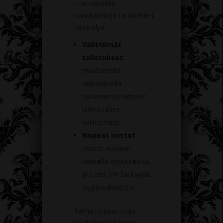
—ei odotella
pankkisiirtoja tai korttien
käsittelyä.
Välittömät
talletukset:
muutamalla
klikkauksella
rahansiirrot siirtyvät
tilillesi lähes
välittömästi.
Nopeat nostot:
nostot voidaan
käsitellä minuuteissa,
jos olet VIP tai käytät
kryptovaluuttoja.
Tämä nopeus sopii
täydellisesti lyhyen