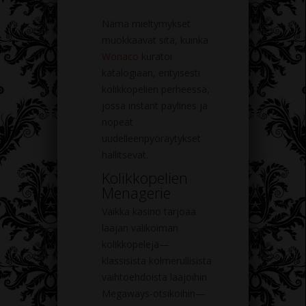
Nämä mieltymykset
muokkaavat sitä, kuinka
Wonaco
kuratoi
katalogiaan, erityisesti
kolikkopelien perheessä,
jossa instant paylines ja
nopeat
uudelleenpyöräytykset
hallitsevat.
Kolikkopelien
Menagerie
Vaikka kasino tarjoaa
laajan valikoiman
kolikkopelejä—
klassisista kolmerullisista
vaihtoehdoista laajoihin
Megaways-otsikoihin—