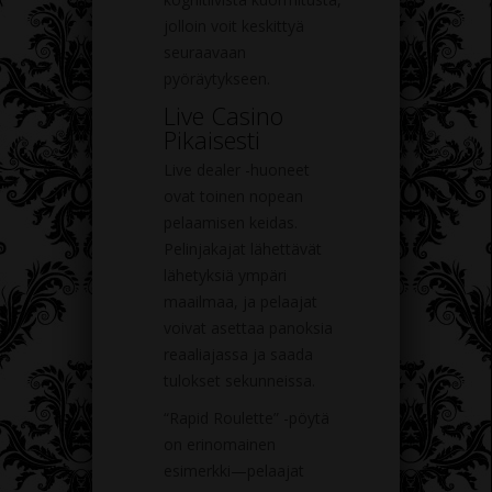
jolloin voit keskittyä
seuraavaan
pyöräytykseen.
Live Casino
Pikaisesti
Live dealer -huoneet
ovat toinen nopean
pelaamisen keidas.
Pelinjakajat lähettävät
lähetyksiä ympäri
maailmaa, ja pelaajat
voivat asettaa panoksia
reaaliajassa ja saada
tulokset sekunneissa.
“Rapid Roulette” -pöytä
on erinomainen
esimerkki—pelaajat