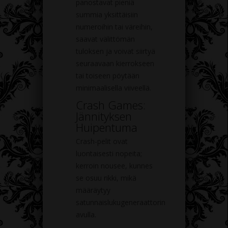
panostavat pieniä
summia yksittäisiin
numeroihin tai väreihin,
saavat välittömän
tuloksen ja voivat siirtyä
seuraavaan kierrokseen
tai toiseen pöytään
minimaalisella viiveellä.
Crash Games:
Jännityksen
Huipentuma
Crash-pelit ovat
luontaisesti nopeita;
kerroin nousee, kunnes
se osuu rikki, mikä
määräytyy
satunnaislukugeneraattorin
avulla.