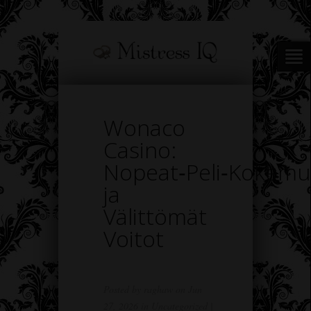
Wonaco
Casino:
Nopeat‑Peli‑Kokemu
ja
Välittömät
Voitot
Posted by
raghaw
on Jun
27, 2026 in
Uncategorized
|