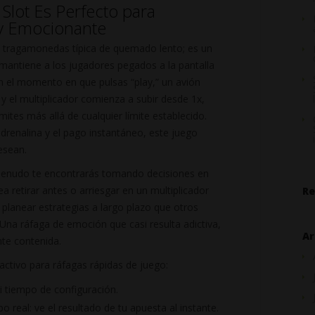
 Slot Es Perfecto para
 y Emocionante
a tragamonedas típica de quemado lento; es un
antiene a los jugadores pegados a la pantalla
n el momento en que pulsas “play,” un avión
 y el multiplicador comienza a subir desde 1x,
ites más allá de cualquier límite establecido.
adrenalina y el pago instantáneo, este juego
esean.
menudo te encontrarás tomando decisiones en
 retirar antes o arriesgar en un multiplicador
R
planear estrategias a largo plazo que otros
 Una ráfaga de emoción que casi resulta adictiva,
Ar
te contenida.
ractivo para ráfagas rápidas de juego:
 ni tiempo de configuración.
 real: ve el resultado de tu apuesta al instante.