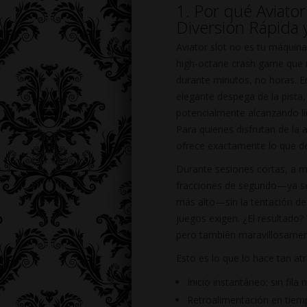
1. Por qué Aviator
Diversión Rápida
Aviator slot no es tu máquin
high‑octane crash game que m
durante minutos, no horas. E
elegante despega de la pista,
potencialmente alcanzando lím
Para quienes disfrutan de la 
ofrece exactamente lo que d
Durante sesiones cortas, a 
fracciones de segundo—ya sea
más alto—sin la tentación de 
juegos exigen. ¿El resultado?
pero también maravillosamen
Esto es lo que lo hace tan at
Inicio instantáneo: sin fila
Retroalimentación en tiempo