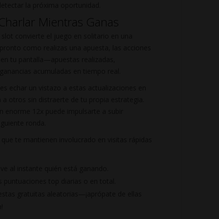
detectar la próxima oportunidad.
: Charlar Mientras Ganas
slot convierte el juego en solitario en una
 pronto como realizas una apuesta, las acciones
en tu pantalla—apuestas realizadas,
 ganancias acumuladas en tiempo real.
es echar un vistazo a estas actualizaciones en
a otros sin distraerte de tu propia estrategia.
 un enorme 12x puede impulsarte a subir
iguiente ronda.
 que te mantienen involucrado en visitas rápidas
 ve al instante quién está ganando.
s puntuaciones top diarias o en total.
stas gratuitas aleatorias—¡aprópate de ellas
!