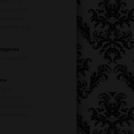
March 2026
February 2026
January 2026
December 2025
tegories
Uncategorized
eta
Log in
Entries feed
Comments feed
WordPress.org